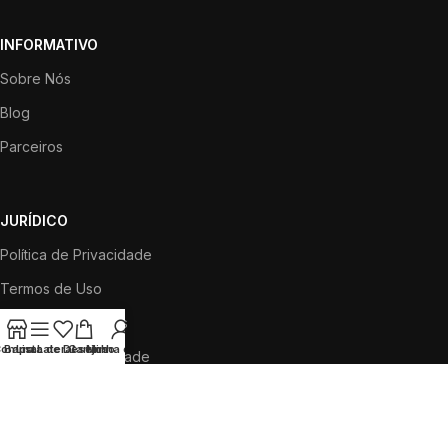
INFORMATIVO
Sobre Nós
Blog
Parceiros
JURÍDICO
Política de Privacidade
Termos de Uso
Política de Cookies
omprar
Barra Lateral
Lista de Desejos
Carrinho
Minha conta
Centro de Privacidade
SOCIAL