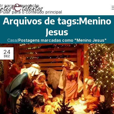
Ir para a navegação
Pular para o conteúdo principal
Arquivos de tags:Menino
Jesus
Casa
/
Postagens marcadas como "Menino Jesus"
24
DEZ