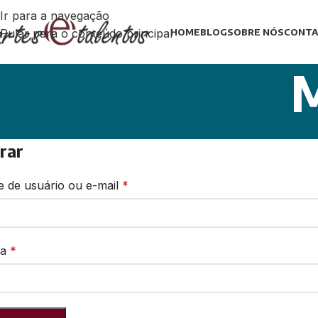
Ir para a navegação
Pular para o conteúdo principal
HOME
BLOG
SOBRE NÓS
CONTA
M
rar
 de usuário ou e-mail
*
ha
*