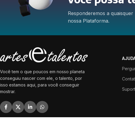
Responderemos a quaisquer 
nossa Plataforma.
AJUD
Pergu
Você tem o que poucos em nosso planeta
conseguiu nascer com ele, o talento, por
Conta
isso estamos aqui, para você conseguir
Suport
mostrar.
artesEtalentos
Created By
To
Aqui
Brasil
Copyright
2022