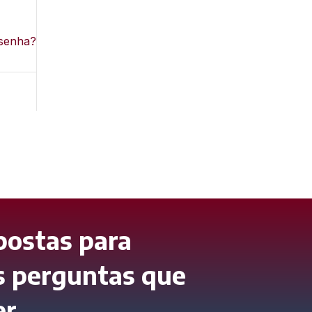
 senha?
postas para
s perguntas que
er