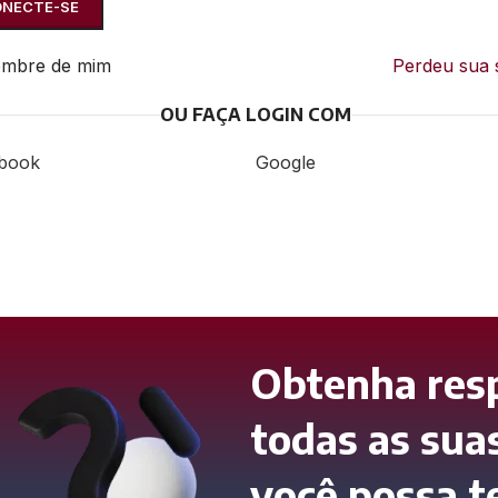
NECTE-SE
embre de mim
Perdeu sua
OU FAÇA LOGIN COM
book
Google
Obtenha res
todas as sua
você possa t