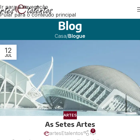
Ir para a navegação
Pular para o conteúdo principal
Blog
Casa
/
Blogue
12
JUL
ARTES
As Setes Artes
0
artesEtalentos