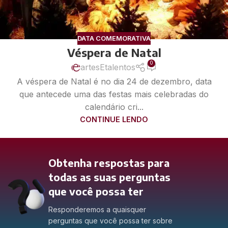
DATA COMEMORATIVA
Véspera de Natal
0
artesEtalentos
A véspera de Natal é no dia 24 de dezembro, data
que antecede uma das festas mais celebradas do
calendário cri...
CONTINUE LENDO
Obtenha respostas para
todas as suas perguntas
que você possa ter
Responderemos a quaisquer
perguntas que você possa ter sobre