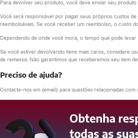
Para devolver seu produto, você deve enviar seu produto p
Você será responsável por pagar seus próprios custos de 
reembolsáveis. Se você receber um reembolso, o custo do
Dependendo de onde você mora, o tempo que pode levar p
Se você estiver devolvendo itens mais caros, considere us
de remessa. Não garantimos que receberemos seu item dev
Preciso de ajuda?
Contacte-nos em {email} para questões relacionadas com
Obtenha res
todas as sua