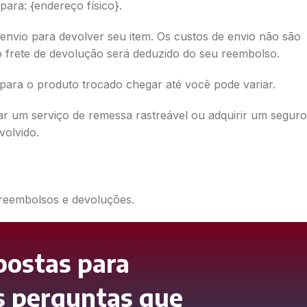
ara: {endereço físico}.
envio para devolver seu item. Os custos de envio não são
 frete de devolução será deduzido do seu reembolso.
ara o produto trocado chegar até você pode variar.
ar um serviço de remessa rastreável ou adquirir um seguro
olvido.
 reembolsos e devoluções.
postas para
s perguntas que