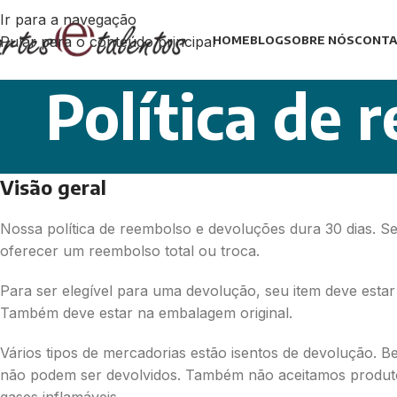
Ir para a navegação
Pular para o conteúdo principal
HOME
BLOG
SOBRE NÓS
CONTA
Política de 
Visão geral
Nossa política de reembolso e devoluções dura 30 dias. 
oferecer um reembolso total ou troca.
Para ser elegível para uma devolução, seu item deve est
Também deve estar na embalagem original.
Vários tipos de mercadorias estão isentos de devolução. Be
não podem ser devolvidos. Também não aceitamos produtos 