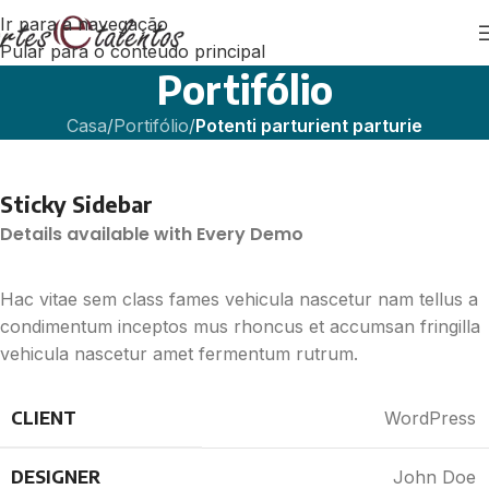
Ir para a navegação
Pular para o conteúdo principal
Portifólio
Casa
/
Portifólio
/
Potenti parturient parturie
Sticky Sidebar
Details available with Every Demo
Hac vitae sem class fames vehicula nascetur nam tellus a
condimentum inceptos mus rhoncus et accumsan fringilla
vehicula nascetur amet fermentum rutrum.
CLIENT
WordPress
DESIGNER
John Doe