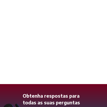
Imperdiet mauris a nontin
Accessories
Obtenha respostas para
todas as suas perguntas