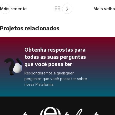
Mais recente
Mais velho
Projetos relacionados
Obtenha respostas para
Netus eu mollis hac dignis
Furniture
todas as suas perguntas
que você possa ter
Responderemos a quaisquer
perguntas que você possa ter sobre
nossa Plataforma.