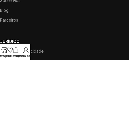
Sobre Nós
Blog
Parceiros
JURÍDICO
Política de Privacidade
ista de Desejos
omprar
Carrinho
Minha conta
Termos de Uso
Política de Cookies
Centro de Privacidade
SOCIAL
Perfil do Instagram
Mapa do Site